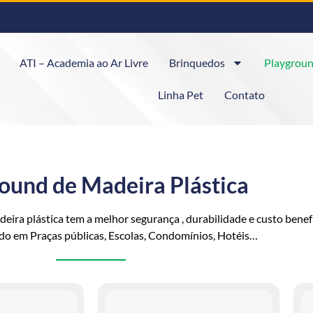
ATI – Academia ao Ar Livre
Brinquedos
Playgroun
Linha Pet
Contato
ound de Madeira Plástica
ira plástica tem a melhor segurança , durabilidade e custo benefí
do em Praças públicas, Escolas, Condomínios, Hotéis…