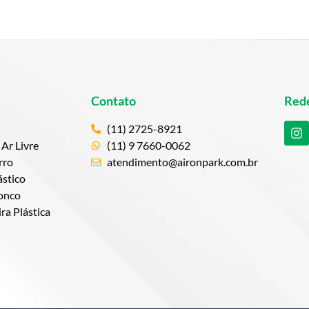
Contato
Rede
(11) 2725-8921
Ar Livre
(11) 9 7660-0062
rro
atendimento@aironpark.com.br
stico
onco
a Plástica