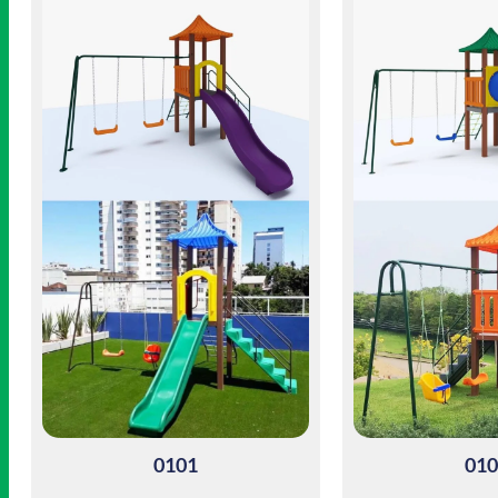
0101
010