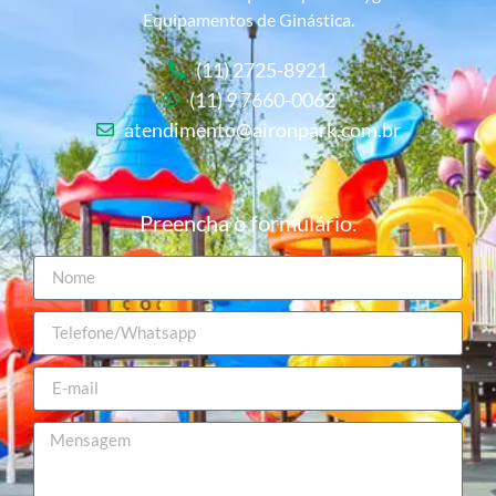
Equipamentos de Ginástica.
(11) 2725-8921
(11) 9 7660-0062
atendimento@aironpark.com.br
Preencha o formulário.