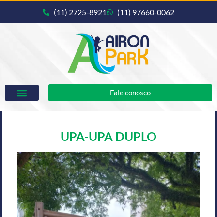
(11) 2725-8921
(11) 97660-0062
Fale conosco
UPA-UPA DUPLO