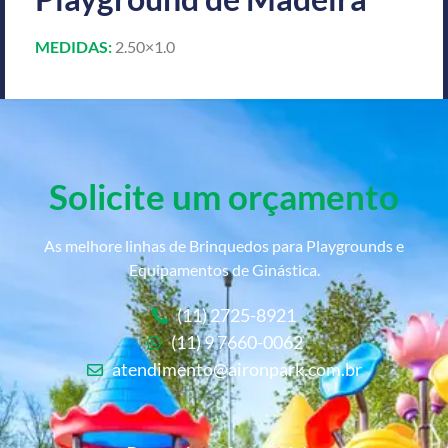
MEDIDAS:
2.50×1.0
Solicite um orçamento
As melhore linhas de Brinquedos para Playgrounds e
Equipamentos de Ginástica.
(11) 2725-8921
(11) 9 7660-0062
atendimento@aironpark.com.br