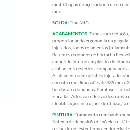
mm). Chapas de aço carbono de no mín
mm.
SOLDA:
Tipo MIG.
ACABAMENTOS:
Tubos com redução,
proporcionando ergonomia na pegada. U
injetados, todos rolamentos (rolament
Batentes redondos de borracha flexív
embutido interno em plástico injetado 
acabamento esférico acompanhando a 
Acabamentos em plástico injetado e/o
encosto com dimensões de 335 mm x 
bordas arredondadas. Parafusos, arruel
zincadas. Adesivo refletivo destrutivo 
identificação, instruções de utilização 
PINTURA:
Tratamento com banho subme
Sistema de deposição de pó eletrostáti
resina de poliéster termo-endurecível c