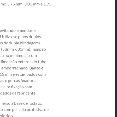
imo 3,75 mm; 3,00 mm e 1,90
 evitando emendas e
tiliza-se pinos duplos
os de dupla blindagem).
el (53mm x 30mm). Tampão
de no mínimo 2”, com
dimensão externa do tubo.
u emborrachado. Banco e
315 mm e estampados com
as e porcas fixadoras
de alta fixação com
e dados da fabricante.
rso a base de fosfato.
co com película protetiva de
olorido.