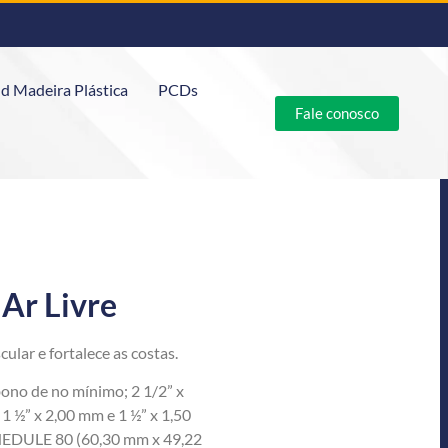
d Madeira Plástica
PCDs
Fale conosco
Ar Livre
lar e fortalece as costas.
ono de no mínimo; 2 1/2” x
1 ½” x 2,00 mm e 1 ½” x 1,50
CHEDULE 80 (60,30 mm x 49,22