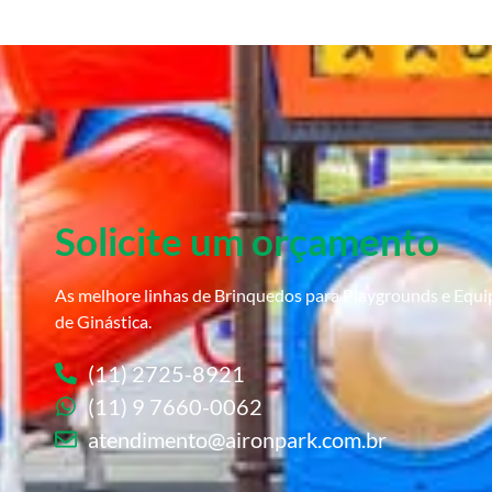
Solicite um orçamento
As melhore linhas de Brinquedos para Playgrounds e Equ
de Ginástica.
(11) 2725-8921
(11) 9 7660-0062
atendimento@aironpark.com.br