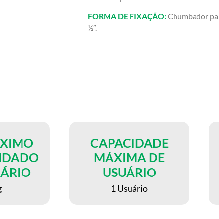
FORMA DE FIXAÇÃO:
Chumbador para
½”.
ÁXIMO
CAPACIDADE
NDADO
MÁXIMA DE
UÁRIO
USUÁRIO
g
1 Usuário