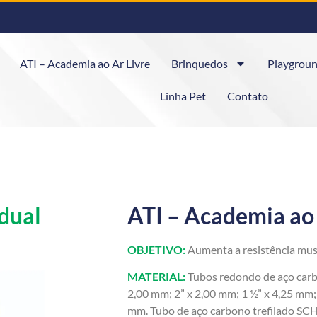
ATI – Academia ao Ar Livre
Brinquedos
Playgroun
Linha Pet
Contato
dual
ATI – Academia ao 
OBJETIVO:
Aumenta a resistência muscu
MATERIAL:
Tubos redondo de aço carb
2,00 mm; 2” x 2,00 mm; 1 ½” x 4,25 mm; 
mm. Tubo de aço carbono trefilado S