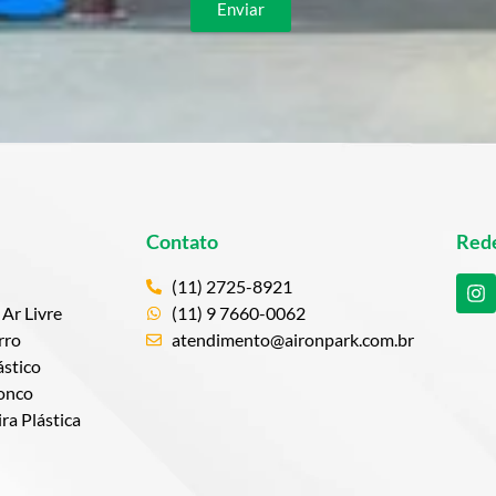
Enviar
Contato
Rede
(11) 2725-8921
Ar Livre
(11) 9 7660-0062
rro
atendimento@aironpark.com.br
stico
onco
a Plástica