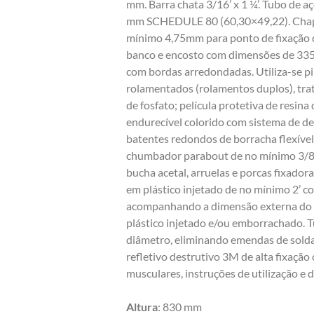
mm. Barra chata 3/16’ x 1 ¼’. Tubo de aç
mm SCHEDULE 80 (60,30×49,22). Chap
mínimo 4,75mm para ponto de fixação
banco e encosto com dimensões de 33
com bordas arredondadas. Utiliza-se p
rolamentados (rolamentos duplos), tra
de fosfato; película protetiva de resina
endurecível colorido com sistema de de
batentes redondos de borracha flexíve
chumbador parabout de no mínimo 3/8’ x
bucha acetal, arruelas e porcas fixado
em plástico injetado de no mínimo 2’ 
acompanhando a dimensão externa do
plástico injetado e/ou emborrachado. 
diâmetro, eliminando emendas de sold
refletivo destrutivo 3M de alta fixação
musculares, instruções de utilização e 
Altura
: 830 mm