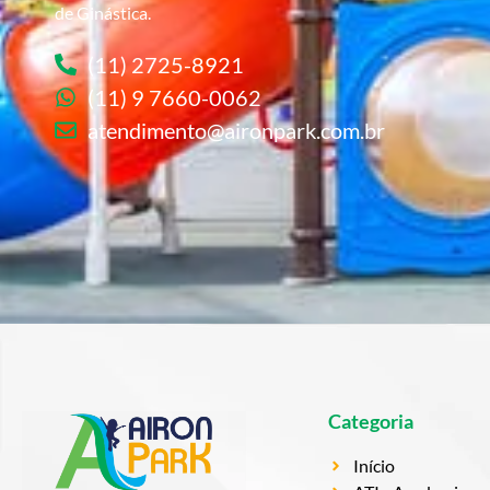
de Ginástica.
(11) 2725-8921
(11) 9 7660-0062
atendimento@aironpark.com.br
Categoria
Início