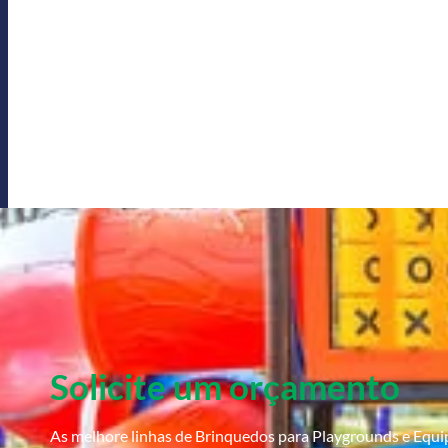
Solicite um orçamento
As melhore linhas de Brinquedos para Playgrounds e Equ