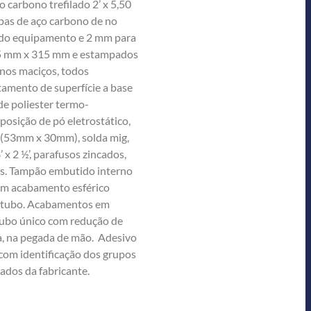
o carbono trefilado 2’ x 5,50
as de aço carbono de no
 do equipamento e 2 mm para
5 mm x 315 mm e estampados
inos maciços, todos
tamento de superfície a base
 de poliester termo-
posição de pó eletrostático,
l(53mm x 30mm), solda mig,
 2 ½’, parafusos zincados,
ras. Tampão embutido interno
com acabamento esférico
 tubo. Acabamentos em
Tubo único com redução de
a, na pegada de mão. Adesivo
 com identificação dos grupos
dados da fabricante.