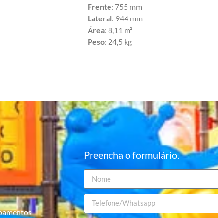
Frente
: 755 mm
Lateral
: 944 mm
Área
: 8,11 m²
Peso
: 24,5 kg
Preencha o formulário.
ipamentos