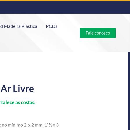
d Madeira Plástica
PCDs
Fale conosco
Ar Livre
talece as costas.
no mínimo 2’ x 2 mm; 1’ ½ x 3