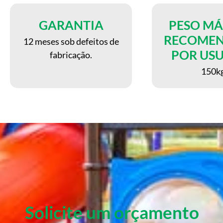
GARANTIA
PESO M
RECOME
12 meses sob defeitos de
POR US
fabricação.
150k
Solicite um orçamento