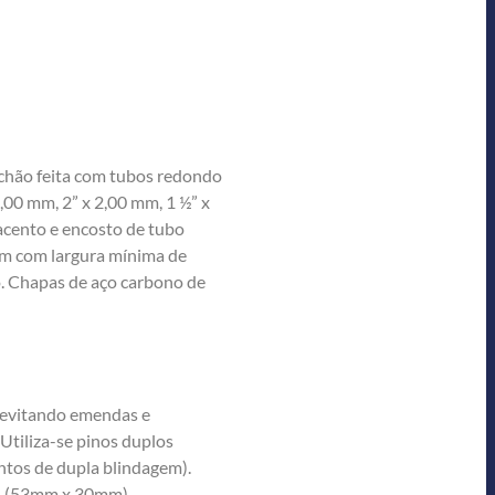
o chão feita com tubos redondo
,00 mm, 2” x 2,00 mm, 1 ½” x
acento e encosto de tubo
mm com largura mínima de
. Chapas de aço carbono de
 evitando emendas e
tiliza-se pinos duplos
ntos de dupla blindagem).
el (53mm x 30mm).