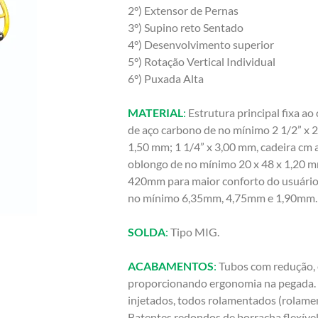
2°) Extensor de Pernas
3°) Supino reto Sentado
4°) Desenvolvimento superior
5°) Rotação Vertical Individual
6°) Puxada Alta
MATERIAL
:
Estrutura principal fixa a
de aço carbono de no mínimo 2 1/2” x 2
1,50 mm; 1 1/4” x 3,00 mm, cadeira cm 
oblongo de no mínimo 20 x 48 x 1,20 
420mm para maior conforto do usuário
no mínimo 6,35mm, 4,75mm e 1,90mm.
SOLDA
:
Tipo MIG.
ACABAMENTOS
:
Tubos com redução,
proporcionando ergonomia na pegada. U
injetados, todos rolamentados (rolame
Batentes redondos de borracha flexív