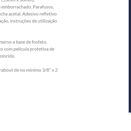
u emborrachado. Parafusos,
cha acetal. Adesivo refletivo
ação, instruções de utilização
rso a base de fosfato.
co com película protetiva de
olorido.
bout de no mínimo 3/8” x 2