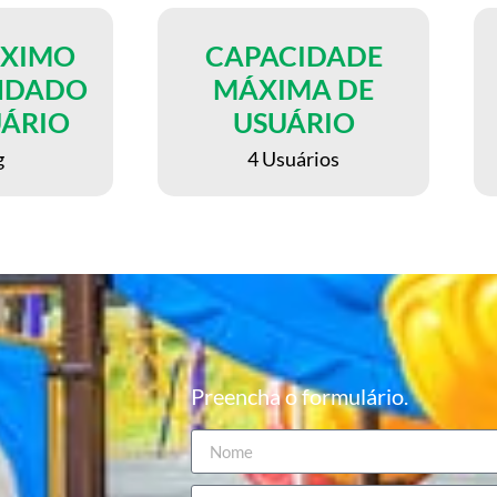
ÁXIMO
CAPACIDADE
NDADO
MÁXIMA DE
UÁRIO
USUÁRIO
g
4 Usuários
Preencha o formulário.