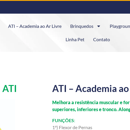
ATI – Academia ao Ar Livre
Brinquedos
Playgroun
Linha Pet
Contato
 ATI
ATI – Academia ao 
Melhora a resistência muscular e fo
superiores, inferiores e tronco. Alon
FUNÇÕES
:
1°) Flexor de Pernas