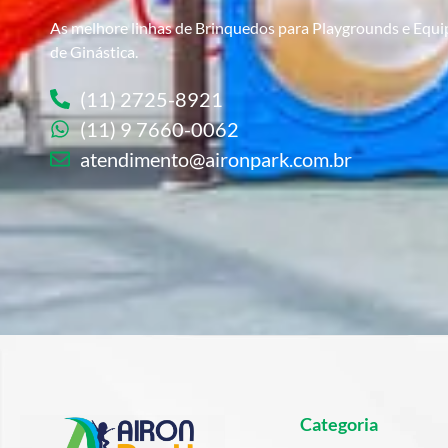
As melhore linhas de Brinquedos para Playgrounds e Equ
de Ginástica.
(11) 2725-8921
(11) 9 7660-0062
atendimento@aironpark.com.br
Categoria