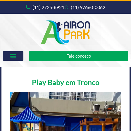
(11) 2725-8921
(11) 97660-0062
Fale conosco
Play Baby em Tronco