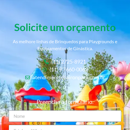
Solicite um orçamento
As melhore linhas de Brinquedos para Playgrounds e
Equipamentos de Ginástica.
(11) 2725-8921
(11) 9 7660-0062
atendimento@aironpark.com.br
Preencha o formulário.