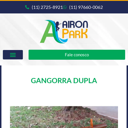
(11) 2725-8921
(11) 97660-0062
Fale conosco
GANGORRA DUPLA