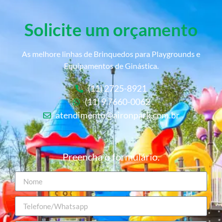
Solicite um orçamento
As melhore linhas de Brinquedos para Playgrounds e
Equipamentos de Ginástica.
(11) 2725-8921
(11) 9 7660-0062
atendimento@aironpark.com.br
Preencha o formulário.