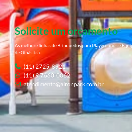
Solicite um orçamento
As melhore linhas de Brinquedos para Playgrounds e Equ
de Ginástica.
(11) 2725-8921
(11) 9 7660-0062
atendimento@aironpark.com.br