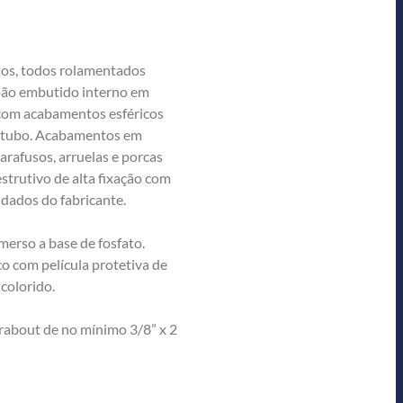
plos, todos rolamentados
pão embutido interno em
, com acabamentos esféricos
 tubo. Acabamentos em
arafusos, arruelas e porcas
estrutivo de alta fixação com
e dados do fabricante.
rso a base de fosfato.
co com película protetiva de
 colorido.
bout de no mínimo 3/8” x 2