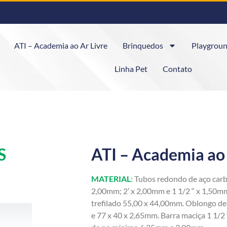
ATI – Academia ao Ar Livre
Brinquedos
Playgroun
Linha Pet
Contato
S
ATI – Academia ao 
MATERIAL
:
Tubos redondo de aço carb
2,00mm; 2’ x 2,00mm e 1 1/2 “ x 1,50m
trefilado 55,00 x 44,00mm. Oblongo d
e 77 x 40 x 2,65mm. Barra maciça 1 1/2 