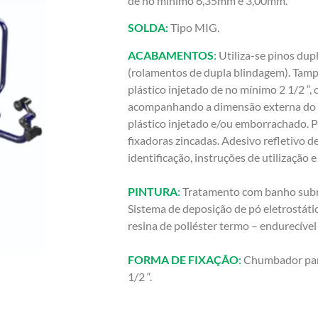
de no mínimo 6,35mm e 3,00mm.
SOLDA:
Tipo MIG.
ACABAMENTOS
:
Utiliza-se pinos du
(rolamentos de dupla blindagem). Tam
plástico injetado de no mínimo 2 1/2 “
acompanhando a dimensão externa do
plástico injetado e/ou emborrachado. P
fixadoras zincadas. Adesivo refletivo d
identificação, instruções de utilização 
PINTURA
:
Tratamento com banho subme
Sistema de deposição de pó eletrostáti
resina de poliéster termo – endurecível
FORMA DE FIXAÇÃO
:
Chumbador para
1/2 “.