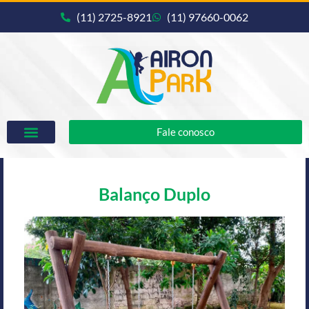
(11) 2725-8921
(11) 97660-0062
Fale conosco
Balanço Duplo