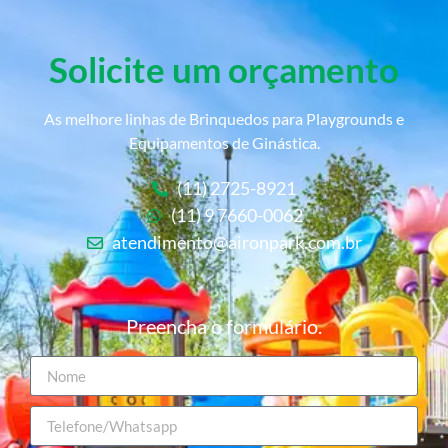
Solicite um orçamento
As melhore linhas de Brinquedos para Playgrounds e
Equipamentos de Ginástica.
(11) 2725-8921
(11) 9 7660-0062
atendimento@aironpark.com.br
Preencha o formulário.