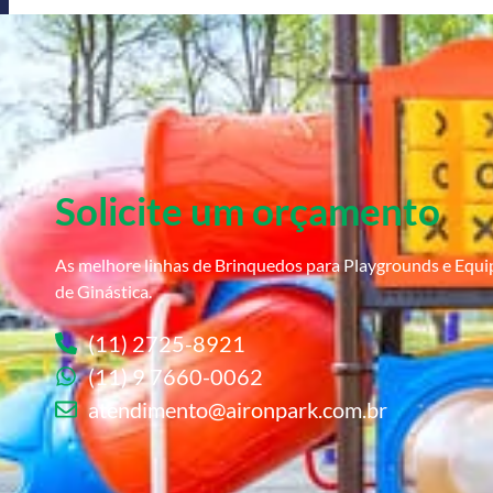
Solicite um orçamento
As melhore linhas de Brinquedos para Playgrounds e Equ
de Ginástica.
(11) 2725-8921
(11) 9 7660-0062
atendimento@aironpark.com.br