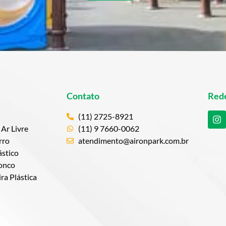
Contato
Rede
(11) 2725-8921
Ar Livre
(11) 9 7660-0062
rro
atendimento@aironpark.com.br
stico
onco
a Plástica