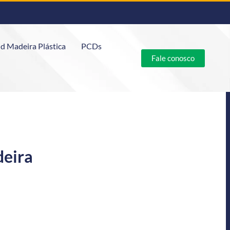
d Madeira Plástica
PCDs
Fale conosco
deira