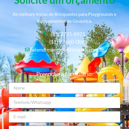
As melhore linhas de Brinquedos para Playgrounds e
Equipamentos de Ginástica.
(11) 2725-8921
(11) 9 7660-0062
atendimento@aironpark.com.br
Preencha o formulário.